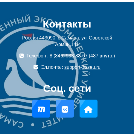
Контакты
Россия 443090, г. Самара, ул. Советской
Армии,141
Телефон : 8 (846) 933-88-67 (487 внутр.)
Эл.почта :
support@sseu.ru
Соц. сети