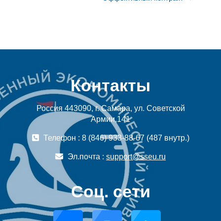
Контакты
Россия 443090, г. Самара, ул. Советской
Армии,141
Телефон : 8 (846) 933-88-67 (487 внутр.)
Эл.почта :
support@sseu.ru
Соц. сети