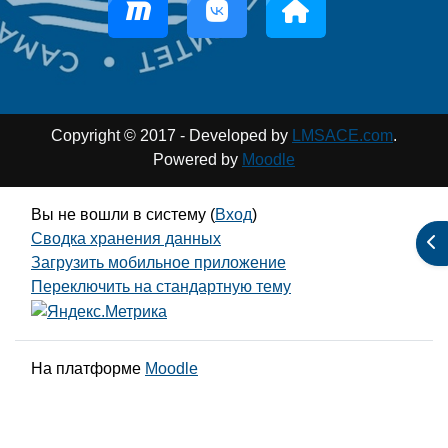
Copyright © 2017 - Developed by
LMSACE.com
.
Powered by
Moodle
Вы не вошли в систему (
Вход
)
Сводка хранения данных
От
Загрузить мобильное приложение
Переключить на стандартную тему
На платформе
Moodle