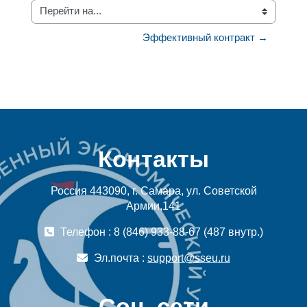
Перейти на...
Эффективный контракт →
Контакты
Россия 443090, г. Самара, ул. Советской
Армии,141
Телефон : 8 (846) 933-88-67 (487 внутр.)
Эл.почта :
support@sseu.ru
Соц. сети