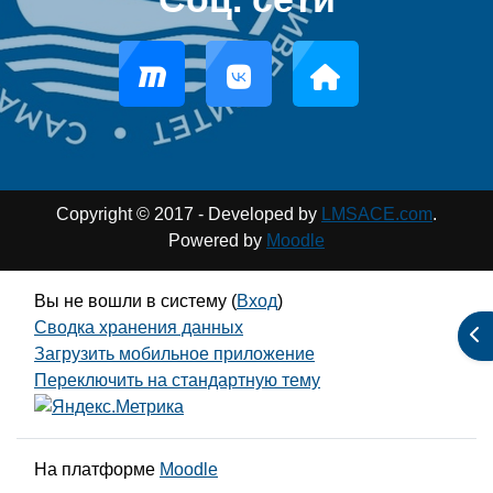
Copyright © 2017 - Developed by
LMSACE.com
.
Powered by
Moodle
Вы не вошли в систему (
Вход
)
Сводка хранения данных
От
Загрузить мобильное приложение
Переключить на стандартную тему
На платформе
Moodle