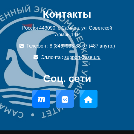
Контакты
Россия 443090, г. Самара, ул. Советской
Армии,141
Телефон : 8 (846) 933-88-67 (487 внутр.)
Эл.почта :
support@sseu.ru
Соц. сети