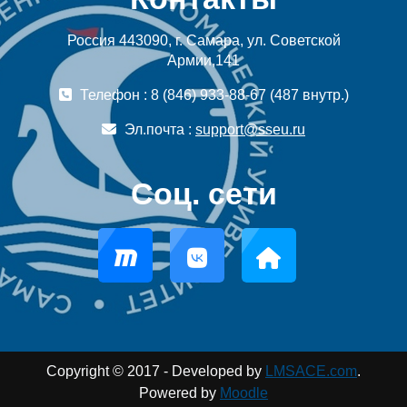
Россия 443090, г. Самара, ул. Советской
Армии,141
Телефон : 8 (846) 933-88-67 (487 внутр.)
Эл.почта :
support@sseu.ru
Соц. сети
Copyright © 2017 - Developed by
LMSACE.com
.
Powered by
Moodle