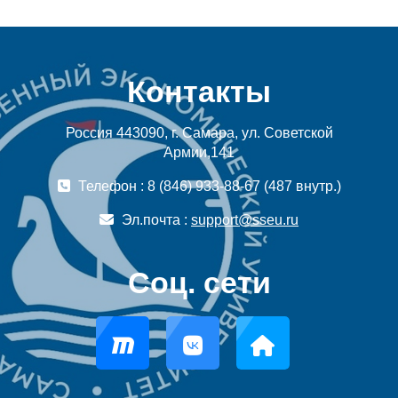
Контакты
Россия 443090, г. Самара, ул. Советской
Армии,141
Телефон : 8 (846) 933-88-67 (487 внутр.)
Эл.почта :
support@sseu.ru
Соц. сети