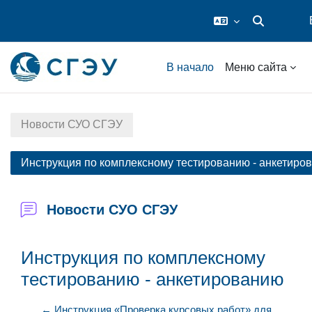
Изменить да
Перейти к основному содержанию
В начало
Меню сайта
Новости СУО СГЭУ
Инструкция по комплексному тестированию - анкетиро
Новости СУО СГЭУ
Инструкция по комплексному
тестированию - анкетированию
← Инструкция «Проверка курсовых работ» для