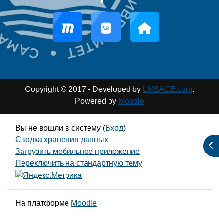
Copyright © 2017 - Developed by
LMSACE.com
.
Powered by
Moodle
Вы не вошли в систему (
Вход
)
Сводка хранения данных
От
Загрузить мобильное приложение
Переключить на стандартную тему
На платформе
Moodle