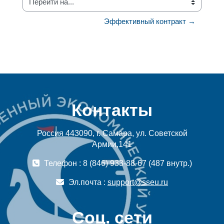
Перейти на...
Эффективный контракт →
Контакты
Россия 443090, г. Самара, ул. Советской
Армии,141
Телефон : 8 (846) 933-88-67 (487 внутр.)
Эл.почта :
support@sseu.ru
Соц. сети