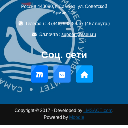
Россия 443090, г. Самара, ул. Советской
Армии,141
Телефон : 8 (846) 933-88-67 (487 внутр.)
Эл.почта :
support@sseu.ru
Соц. сети
Copyright © 2017 - Developed by
LMSACE.com
.
Powered by
Moodle