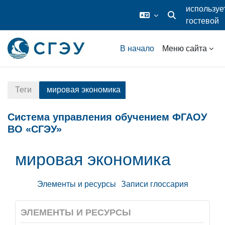
используе
гостевой
Изменить данные
доступ
Перейти к основному содержанию
В начало
Меню сайта
Теги
мировая экономика
Система управления обучением ФГАОУ
ВО «СГЭУ»
мировая экономика
Элементы и ресурсы
Записи глоссария
ЭЛЕМЕНТЫ И РЕСУРСЫ