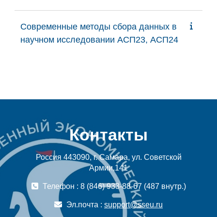
Современные методы сбора данных в
научном исследовании АСП23, АСП24
Контакты
Россия 443090, г. Самара, ул. Советской
Армии,141
Телефон : 8 (846) 933-88-67 (487 внутр.)
Эл.почта :
support@sseu.ru