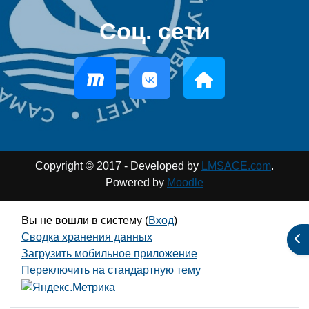
Соц. сети
Copyright © 2017 - Developed by
LMSACE.com
.
Powered by
Moodle
Вы не вошли в систему (
Вход
)
Сводка хранения данных
От
Загрузить мобильное приложение
Переключить на стандартную тему