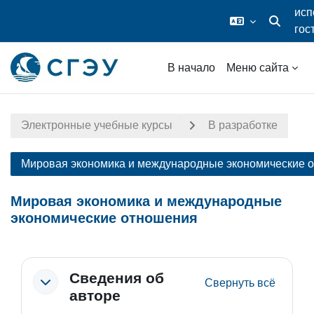
исп
гос
Изменить
дос
Перейти к основному содержанию
В начало
Меню сайта
Электронные учебные курсы
В разработке
Мировая экономика и международные экономические 
Мировая экономика и международные
экономические отношения
Section outline
Сведения об
Свернуть всё
авторе