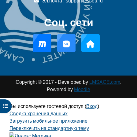
Эл.почта :
support@sseu.ru
Соц. сети
Copyright © 2017 - Developed by
LMSACE.com
.
Powered by
Moodle
Открыть оглавление курса
Вы используете гостевой доступ (
Вход
)
Сводка хранения данных
Загрузить мобильное приложение
Переключить на стандартную тему