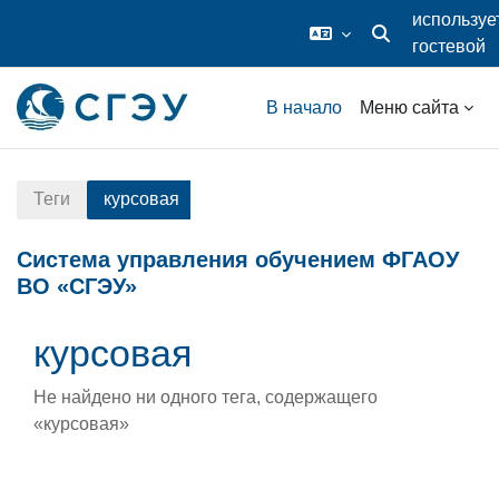
используе
гостевой
Изменить данные
доступ
Перейти к основному содержанию
В начало
Меню сайта
Теги
курсовая
Система управления обучением ФГАОУ
ВО «СГЭУ»
курсовая
Не найдено ни одного тега, содержащего
«курсовая»