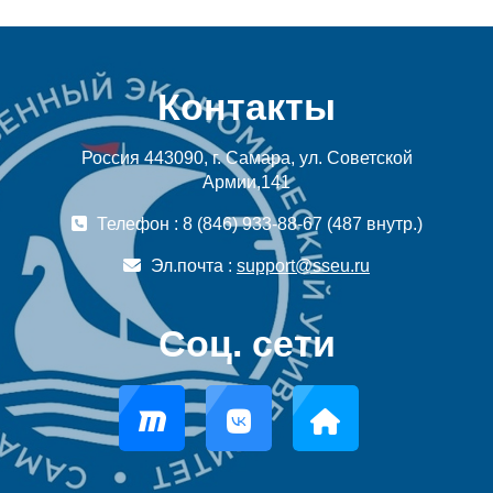
Контакты
Россия 443090, г. Самара, ул. Советской
Армии,141
Телефон : 8 (846) 933-88-67 (487 внутр.)
Эл.почта :
support@sseu.ru
Соц. сети