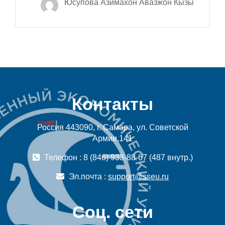
Юсупова Азимахон Авазжон Кызы
Контакты
Россия 443090, г. Самара, ул. Советской
Армии,141
Телефон : 8 (846) 933-88-67 (487 внутр.)
Эл.почта :
support@sseu.ru
Соц. сети