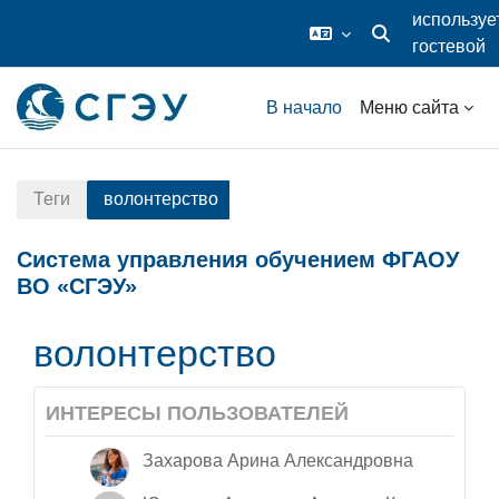
используе
гостевой
Изменить данные
доступ
Перейти к основному содержанию
В начало
Меню сайта
Теги
волонтерство
Система управления обучением ФГАОУ
ВО «СГЭУ»
волонтерство
ИНТЕРЕСЫ ПОЛЬЗОВАТЕЛЕЙ
Захарова Арина Александровна