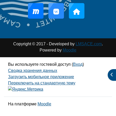
Copyright © 2017 - Developed by
LMSACE.com
.
Powered by
Moodle
Вы используете гостевой доступ (
Вход
)
Сводка хранения данных
От
Загрузить мобильное приложение
Переключить на стандартную тему
На платформе
Moodle