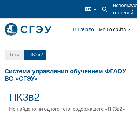
используе
гостевой
Изменить данные
доступ
Перейти к основному содержанию
В начало
Меню сайта
Теги
ПК3в2
Система управления обучением ФГАОУ
ВО «СГЭУ»
ПК3в2
Не найдено ни одного тега, содержащего «ПК3в2»