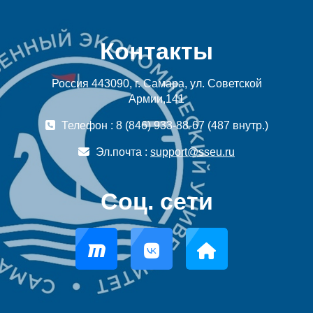
Контакты
Россия 443090, г. Самара, ул. Советской
Армии,141
Телефон : 8 (846) 933-88-67 (487 внутр.)
Эл.почта :
support@sseu.ru
Соц. сети