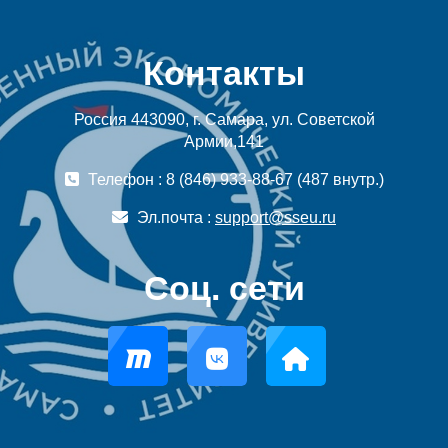
Контакты
Россия 443090, г. Самара, ул. Советской
Армии,141
Телефон : 8 (846) 933-88-67 (487 внутр.)
Эл.почта :
support@sseu.ru
Соц. сети