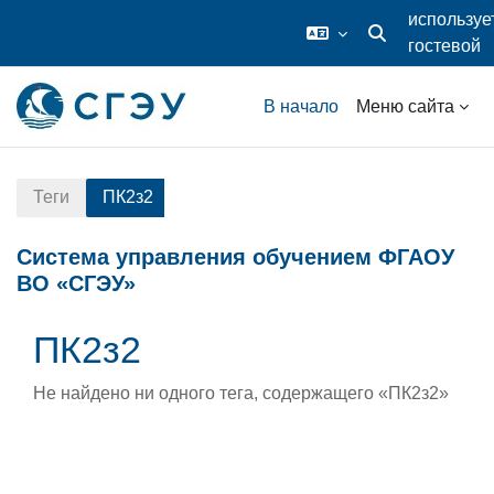
используе
гостевой
Изменить данные
доступ
Перейти к основному содержанию
В начало
Меню сайта
Теги
ПК2з2
Система управления обучением ФГАОУ
ВО «СГЭУ»
ПК2з2
Не найдено ни одного тега, содержащего «ПК2з2»