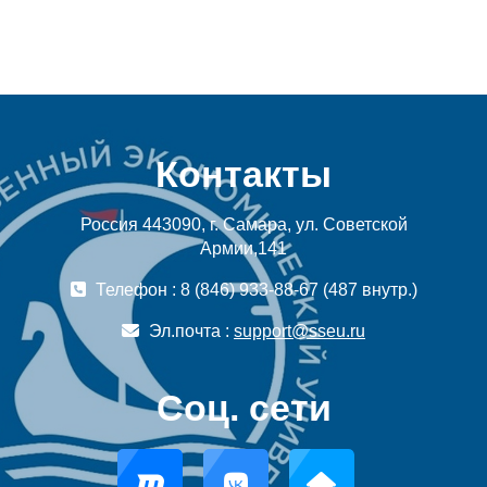
Контакты
Россия 443090, г. Самара, ул. Советской
Армии,141
Телефон : 8 (846) 933-88-67 (487 внутр.)
Эл.почта :
support@sseu.ru
Соц. сети