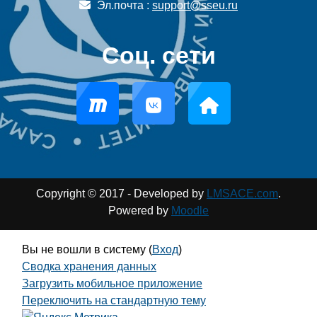
Эл.почта :
support@sseu.ru
Соц. сети
Copyright © 2017 - Developed by
LMSACE.com
.
Powered by
Moodle
Вы не вошли в систему (
Вход
)
Сводка хранения данных
Загрузить мобильное приложение
Переключить на стандартную тему