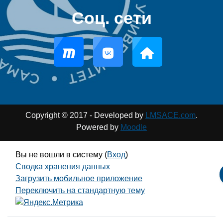
Соц. сети
Copyright © 2017 - Developed by
LMSACE.com
.
Powered by
Moodle
Вы не вошли в систему (
Вход
)
Сводка хранения данных
Загрузить мобильное приложение
Переключить на стандартную тему