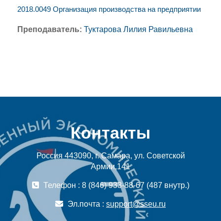
2018.0049 Организация производства на предприятии
Преподаватель:
Туктарова Лилия Равильевна
Контакты
Россия 443090, г. Самара, ул. Советской
Армии,141
Телефон : 8 (846) 933-88-67 (487 внутр.)
Эл.почта :
support@sseu.ru