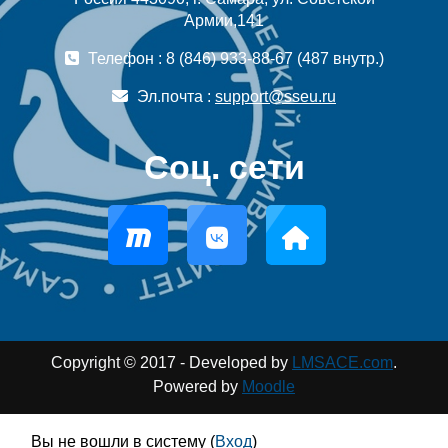
Армии,141
Телефон : 8 (846) 933-88-67 (487 внутр.)
Эл.почта :
support@sseu.ru
Соц. сети
Copyright © 2017 - Developed by
LMSACE.com
.
Powered by
Moodle
Вы не вошли в систему (
Вход
)