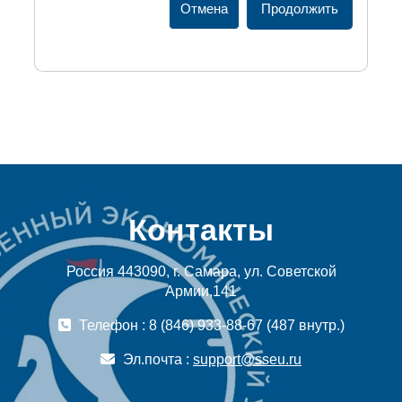
Отмена
Продолжить
Контакты
Россия 443090, г. Самара, ул. Советской
Армии,141
Телефон : 8 (846) 933-88-67 (487 внутр.)
Эл.почта :
support@sseu.ru