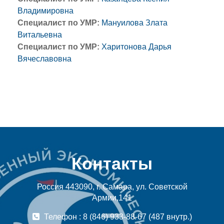
Владимировна
Специалист по УМР:
Мануилова Злата
Витальевна
Специалист по УМР:
Харитонова Дарья
Вячеславовна
Контакты
Россия 443090, г. Самара, ул. Советской
Армии,141
Телефон : 8 (846) 933-88-67 (487 внутр.)