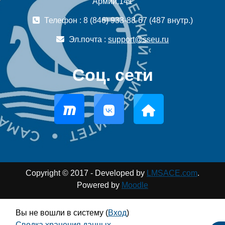
Армии,141
Телефон : 8 (846) 933-88-67 (487 внутр.)
Эл.почта :
support@sseu.ru
Соц. сети
Copyright © 2017 - Developed by
LMSACE.com
.
Powered by
Moodle
Вы не вошли в систему (
Вход
)
Сводка хранения данных