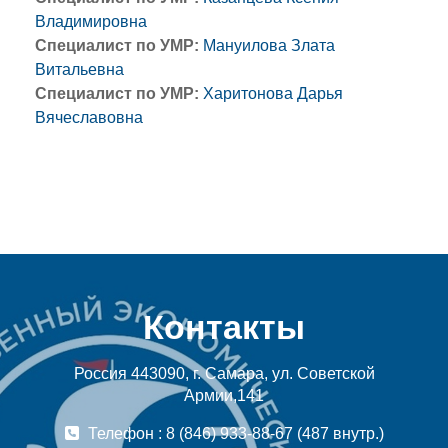
Владимировна
Специалист по УМР:
Мануилова Злата
Витальевна
Специалист по УМР:
Харитонова Дарья
Вячеславовна
Контакты
Россия 443090, г. Самара, ул. Советской
Армии,141
Телефон : 8 (846) 933-88-67 (487 внутр.)