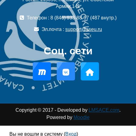
Армии,141
Телефон : 8 (846) 933-88-67 (487 внутр.)
Эл.почта :
support@sseu.ru
Соц. сети
Copyright © 2017 - Developed by
LMSACE.com
.
Powered by
Moodle
Вы не вошли в систему (
Вход
)