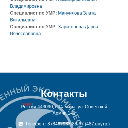
Владимировна
Специалист по УМР:
Мануилова Злата
Витальевна
Специалист по УМР:
Харитонова Дарья
Вячеславовна
Контакты
Россия 443090, г. Самара, ул. Советской
Армии,141
Телефон : 8 (846) 933-88-67 (487 внутр.)