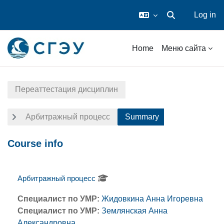
Log in
Toggle search inp
Skip to main content
Home
Меню сайта
Переаттестация дисциплин
Арбитражный процесс
Summary
Course info
Арбитражный процесс
Специалист по УМР:
Жидовкина Анна Игоревна
Специалист по УМР:
Землянская Анна
Александровна