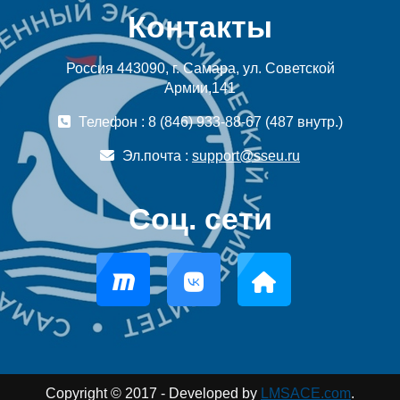
Контакты
Россия 443090, г. Самара, ул. Советской
Армии,141
Телефон : 8 (846) 933-88-67 (487 внутр.)
Эл.почта :
support@sseu.ru
Соц. сети
Copyright © 2017 - Developed by
LMSACE.com
.