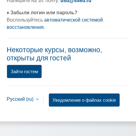
Напишите на эл. почту:
usd@sseu.ru
♦
Забыли логин или пароль?
Воспользуйтесь
автоматической системой
восстановления
.
Некоторые курсы, возможно,
открыты для гостей
Зайти гостем
Русский ‎(ru)‎
Уведомление о файлах cookie