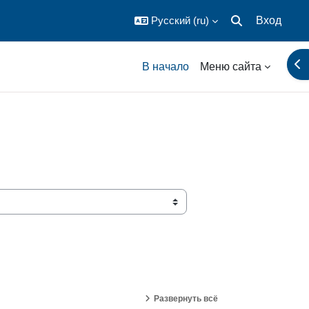
Русский ‎(ru)‎
Вход
Изменить данны
От
В начало
Меню сайта
Развернуть всё