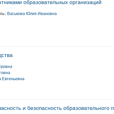
отниками образовательных организаций
ль:
Васькова Юлия Ивановна
дства
тровна
говна
а Евгеньевна
пасность и безопасность образовательного 