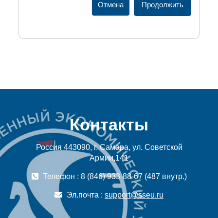
Отмена
Продолжить
Контакты
Россия 443090, г. Самара, ул. Советской
Армии,141
Телефон : 8 (846) 933-88-67 (487 внутр.)
Эл.почта :
support@sseu.ru