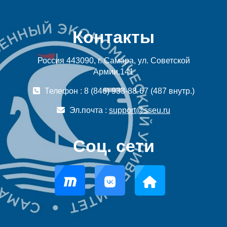
Контакты
Россия 443090, г. Самара, ул. Советской
Армии,141
Телефон : 8 (846) 933-88-67 (487 внутр.)
Эл.почта :
support@sseu.ru
Соц. сети