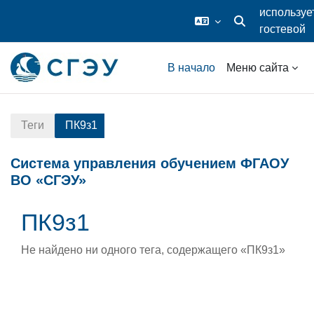
используе
гостевой
Изменить данные
доступ
Перейти к основному содержанию
В начало
Меню сайта
Теги
ПК9з1
Система управления обучением ФГАОУ
ВО «СГЭУ»
ПК9з1
Не найдено ни одного тега, содержащего «ПК9з1»