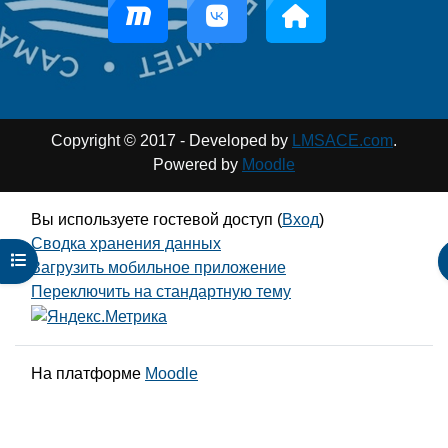
Copyright © 2017 - Developed by
LMSACE.com
.
Powered by
Moodle
Вы используете гостевой доступ (
Вход
)
Сводка хранения данных
Открыть оглавление курса
Загрузить мобильное приложение
Переключить на стандартную тему
На платформе
Moodle