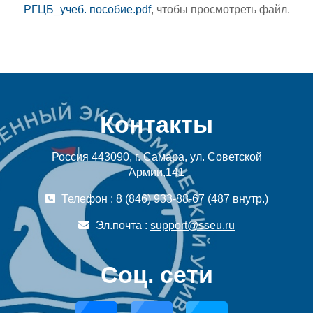
РГЦБ_учеб. пособие.pdf
, чтобы просмотреть файл.
Контакты
Россия 443090, г. Самара, ул. Советской
Армии,141
Телефон : 8 (846) 933-88-67 (487 внутр.)
Эл.почта :
support@sseu.ru
Соц. сети