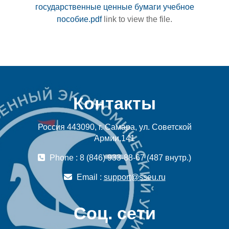
государственные ценные бумаги учебное
пособие.pdf
link to view the file.
Контакты
Россия 443090, г. Самара, ул. Советской
Армии,141
Phone : 8 (846) 933-88-67 (487 внутр.)
Email :
support@sseu.ru
Соц. сети