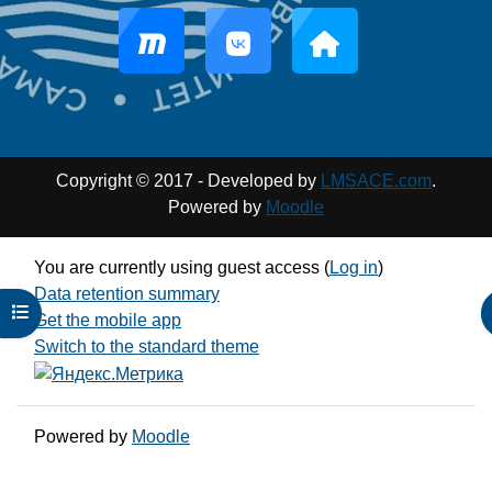
Copyright © 2017 - Developed by
LMSACE.com
.
Powered by
Moodle
You are currently using guest access (
Log in
)
Data retention summary
Open course index
Get the mobile app
Switch to the standard theme
Powered by
Moodle