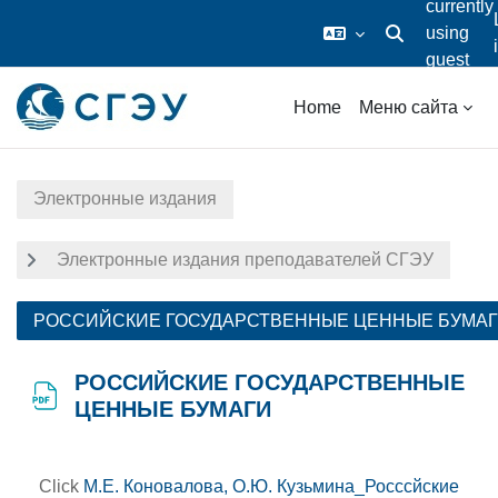
currently
using
Toggle search i
guest
Skip to main content
access
Home
Меню сайта
Электронные издания
Электронные издания преподавателей СГЭУ
РОССИЙСКИЕ ГОСУДАРСТВЕННЫЕ ЦЕННЫЕ БУМА
РОССИЙСКИЕ ГОСУДАРСТВЕННЫЕ
ЦЕННЫЕ БУМАГИ
Completion requirements
Click
М.Е. Коновалова, О.Ю. Кузьмина_Росссйские