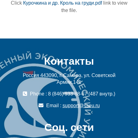
Click
Курочкина и др. Кроль на груди.pdf
link to view
the file.
Контакты
Россия 443090, г. Самара, ул. Советской
Армии,141
Phone : 8 (846) 933-88-67 (487 внутр.)
Email :
support@sseu.ru
Соц. сети