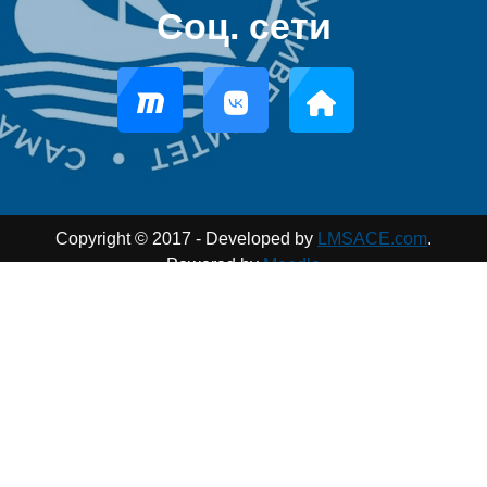
Соц. сети
Copyright © 2017 - Developed by
LMSACE.com
.
Powered by
Moodle
Вы используете гостевой доступ (
Вход
)
Сводка хранения данных
Загрузить мобильное приложение
Переключить на стандартную тему