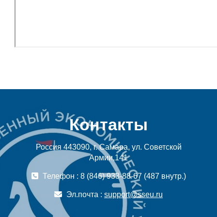
Контакты
Россия 443090, г. Самара, ул. Советской
Армии,141
Телефон : 8 (846) 933-88-67 (487 внутр.)
Эл.почта :
support@sseu.ru