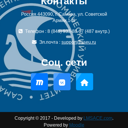
Контакты
Россия 443090, г. Самара, ул. Советской
Армии,141
Телефон : 8 (846) 933-88-67 (487 внутр.)
Эл.почта :
support@sseu.ru
Соц. сети
Copyright © 2017 - Developed by
LMSACE.com
.
Powered by
Moodle