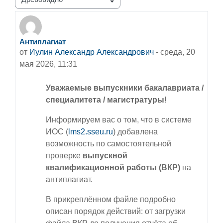
Режим отображения
Антиплагиат
Количество ответов: 0
от
Иулин Александр Александрович
-
среда, 20
мая 2026, 11:31
Уважаемые выпускники бакалавриата /
специалитета / магистратуры!
Информируем вас о том, что в системе
ИОС (
lms2.sseu.ru
) добавлена
возможность по самостоятельной
проверке
выпускной
квалификационной работы (ВКР)
на
антиплагиат.
В прикреплённом файле подробно
описан порядок действий: от загрузки