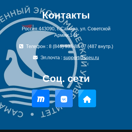
Контакты
Россия 443090, г. Самара, ул. Советской
Армии,141
Телефон : 8 (846) 933-88-67 (487 внутр.)
Эл.почта :
support@sseu.ru
Соц. сети