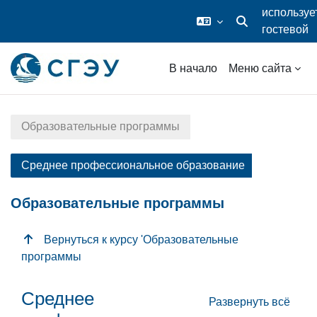
используе
гостевой
Изменить данные
доступ
Перейти к основному содержанию
В начало
Меню сайта
Образовательные программы
Среднее профессиональное образование
Образовательные программы
Вернуться к курсу 'Образовательные
программы
Topic outline
Среднее
Развернуть всё