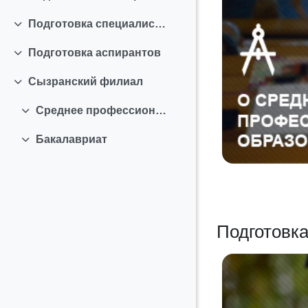
Collapse
Подготовка специалистов
Collapse
Подготовка аспирантов
Collapse
Сызранский филиал
Collapse
Среднее профессиональное образование
Collapse
Бакалавриат
Collapse
Подготовк