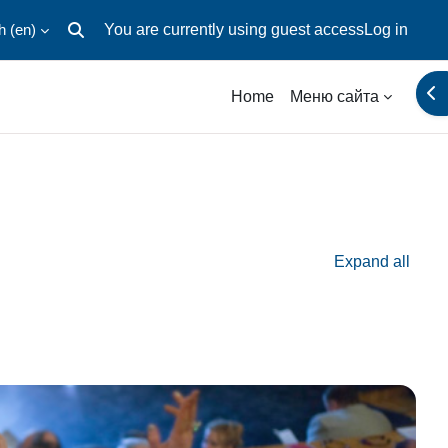
 ‎(en)‎
You are currently using guest access
Log in
Toggle search input
Ope
Home
Меню сайта
Expand all