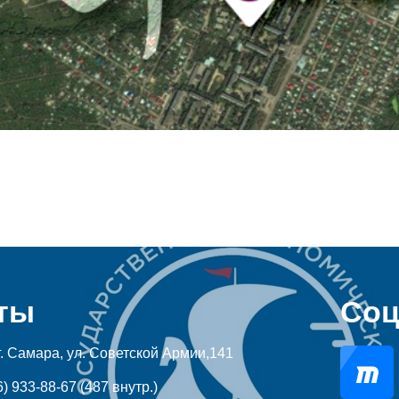
ты
Соц
г. Самара, ул. Советской Армии,141
) 933-88-67 (487 внутр.)