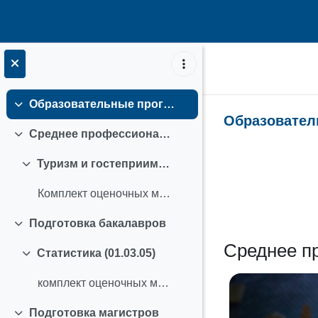
Skip to main content
Образовательные программы ФГБОУ ВО "СГЭУ"
Collapse
Образовател
Среднее профессиональное образование
Collapse
Туризм и гостеприимство (43.02.16)
Topic out
Collapse
Комплект оценочных материалов 43.02.16 Туризм и гостеприимство
Подготовка бакалавров
Collapse
Среднее п
Статистика (01.03.05)
Collapse
комплект оценочных материалов 01.03.05 Бизнес-аналитика
Подготовка магистров