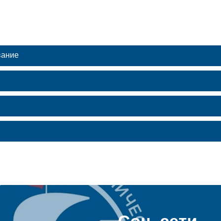
вание
Соц. сети