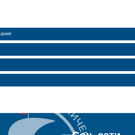
вание
Соц. сети