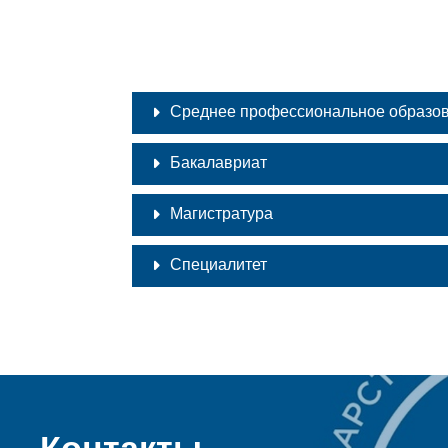
Среднее профессиональное образо
Бакалавриат
Магистратура
Специалитет
Контакты