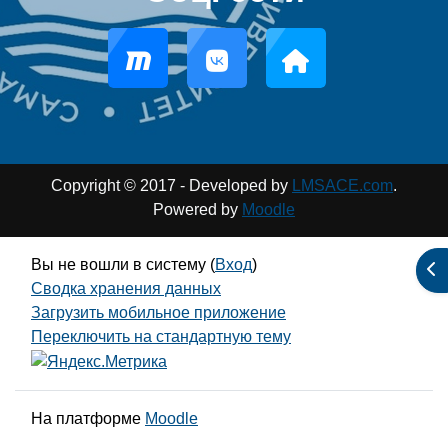
Copyright © 2017 - Developed by
LMSACE.com
.
Powered by
Moodle
Вы не вошли в систему (
Вход
)
От
Сводка хранения данных
Загрузить мобильное приложение
Переключить на стандартную тему
На платформе
Moodle