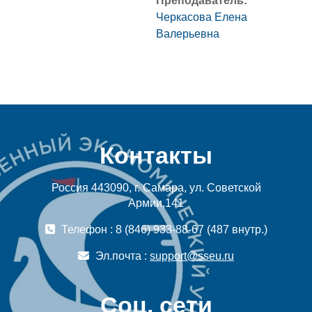
Преподаватель:
Черкасова Елена
Валерьевна
Контакты
Россия 443090, г. Самара, ул. Советской
Армии,141
Телефон : 8 (846) 933-88-67 (487 внутр.)
Эл.почта :
support@sseu.ru
Соц. сети