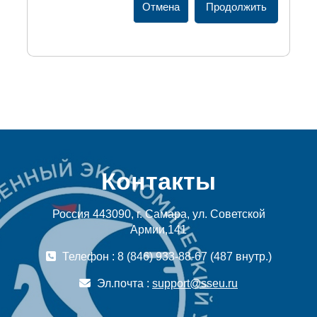
Отмена
Продолжить
Контакты
Россия 443090, г. Самара, ул. Советской
Армии,141
Телефон : 8 (846) 933-88-67 (487 внутр.)
Эл.почта :
support@sseu.ru