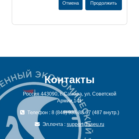
Отмена
Продолжить
Контакты
Россия 443090, г. Самара, ул. Советской
Армии,141
Телефон : 8 (846) 933-88-67 (487 внутр.)
Эл.почта :
support@sseu.ru