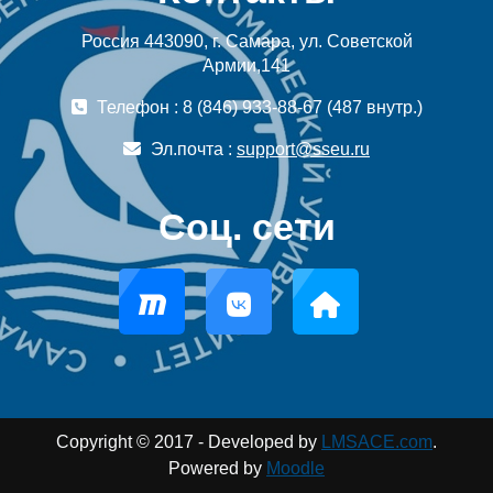
Россия 443090, г. Самара, ул. Советской
Армии,141
Телефон : 8 (846) 933-88-67 (487 внутр.)
Эл.почта :
support@sseu.ru
Соц. сети
Copyright © 2017 - Developed by
LMSACE.com
.
Powered by
Moodle