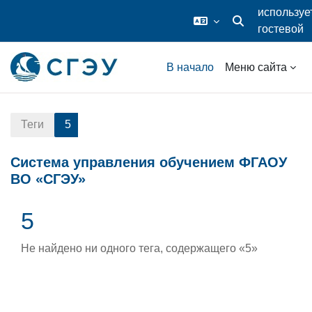
используе
гостевой
Изменить данные
доступ
Перейти к основному содержанию
В начало
Меню сайта
Теги
5
Система управления обучением ФГАОУ
ВО «СГЭУ»
5
Не найдено ни одного тега, содержащего «5»