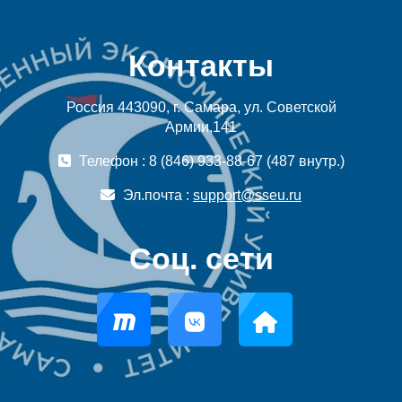
Контакты
Россия 443090, г. Самара, ул. Советской
Армии,141
Телефон : 8 (846) 933-88-67 (487 внутр.)
Эл.почта :
support@sseu.ru
Соц. сети