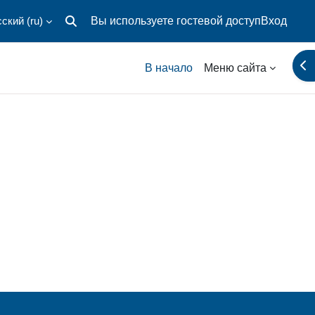
ский ‎(ru)‎
Вы используете гостевой доступ
Вход
Изменить данные поисковой строки
От
В начало
Меню сайта