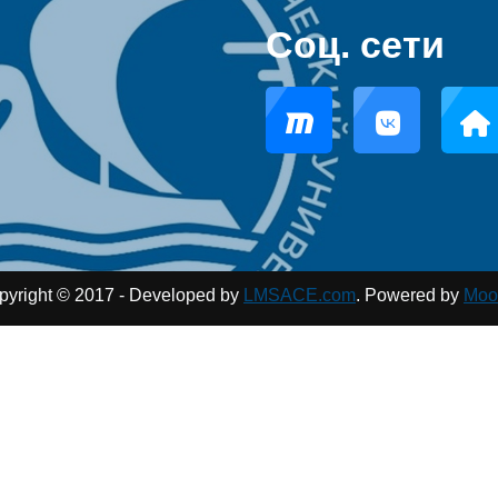
Соц. сети
pyright © 2017 - Developed by
LMSACE.com
. Powered by
Moo