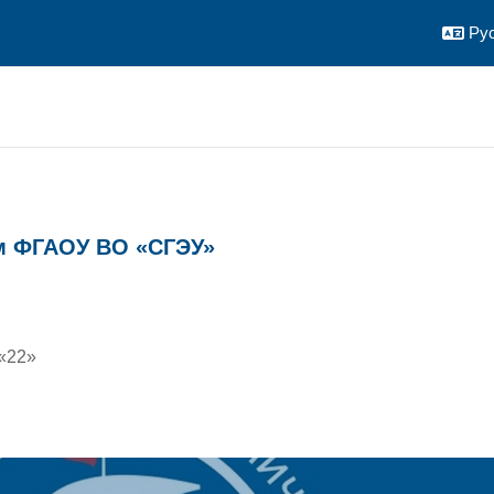
Рус
м ФГАОУ ВО «СГЭУ»
 «22»