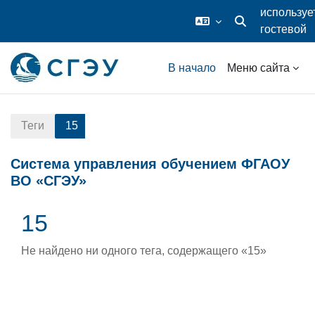
используе
гостевой
Изменить данные
доступ
Перейти к основному содержанию
В начало
Меню сайта
Теги
15
Система управления обучением ФГАОУ
ВО «СГЭУ»
15
Не найдено ни одного тега, содержащего «15»