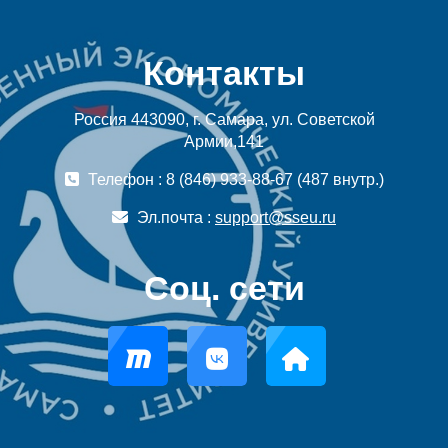
Контакты
Россия 443090, г. Самара, ул. Советской
Армии,141
Телефон : 8 (846) 933-88-67 (487 внутр.)
Эл.почта :
support@sseu.ru
Соц. сети