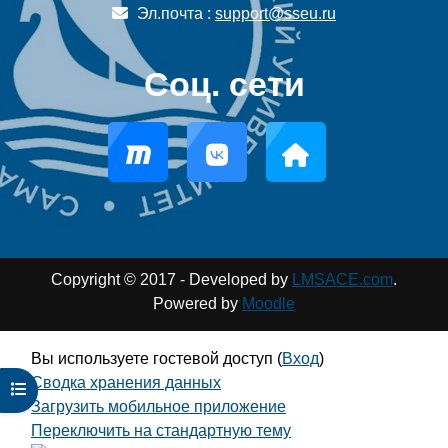
Эл.почта :
support@sseu.ru
Соц. сети
Copyright © 2017 - Developed by
LMSACE.com
.
Powered by
Moodle
Вы используете гостевой доступ (
Вход
)
Сводка хранения данных
Открыть оглавление курса
Загрузить мобильное приложение
Переключить на стандартную тему