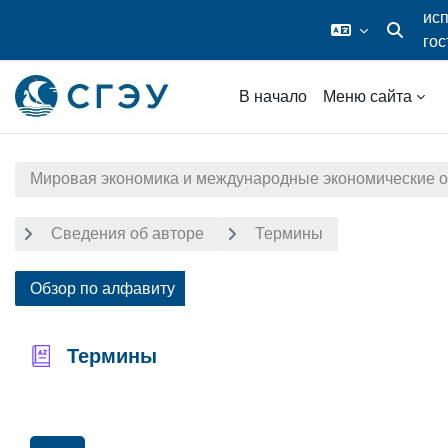
исп
гос
Изменить
дос
Перейти к основному содержанию
В начало
Меню сайта
Мировая экономика и международные экономические 
Сведения об авторе
Термины
Обзор по алфавиту
Термины
Требовать завершения