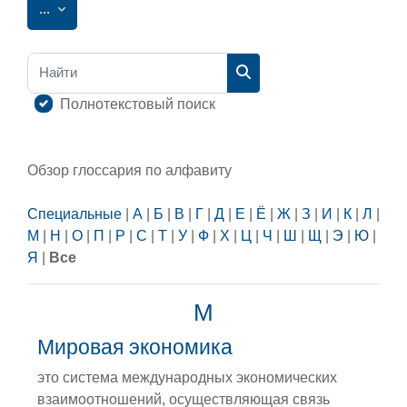
Экспорт записей
...
Найти
Найти
Полнотекстовый поиск
Обзор глоссария по алфавиту
Специальные
|
А
|
Б
|
В
|
Г
|
Д
|
Е
|
Ё
|
Ж
|
З
|
И
|
К
|
Л
|
М
|
Н
|
О
|
П
|
Р
|
С
|
Т
|
У
|
Ф
|
Х
|
Ц
|
Ч
|
Ш
|
Щ
|
Э
|
Ю
|
Я
|
Все
М
Мировая экономика
это система международных экономических
взаимоотношений, осуществляющая связь