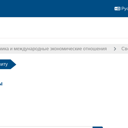
Рус
мика и международные экономические отношения
Св
виту
ы
авершения