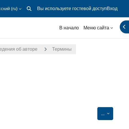
ский ‎(ru)‎
Вы используете гостевой доступ
Вход
Изменить данные поисковой строки
От
В начало
Меню сайта
едения об авторе
Термины
Экспорт за
...