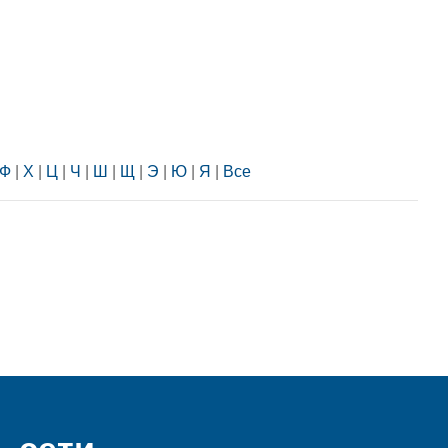
Ф
|
Х
|
Ц
|
Ч
|
Ш
|
Щ
|
Э
|
Ю
|
Я
|
Все