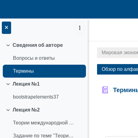
Перейти к основному содержанию
Сведения об авторе
Свернуть
Мировая эконо
Вопросы и ответы
Обзор по алфа
Термины
Лекция №1
Свернуть
Термин
bootstrapelements37
Требовать з
Лекция №2
Свернуть
Теории международной торговли
Задание по теме "Теории международной торговли"