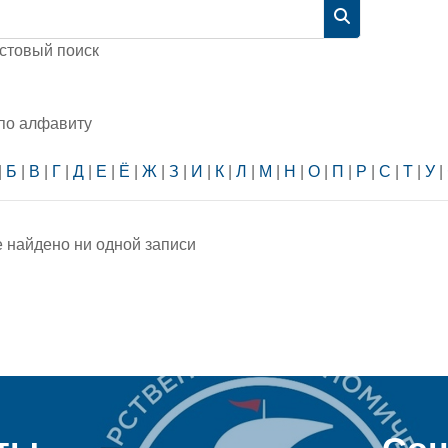
Найти
стовый поиск
 по алфавиту
|
Б
|
В
|
Г
|
Д
|
Е
|
Ё
|
Ж
|
З
|
И
|
К
|
Л
|
М
|
Н
|
О
|
П
|
Р
|
С
|
Т
|
У
|
е найдено ни одной записи