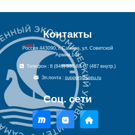
Контакты
Россия 443090, г. Самара, ул. Советской
Армии,141
Телефон : 8 (846) 933-88-67 (487 внутр.)
Эл.почта :
support@sseu.ru
Соц. сети