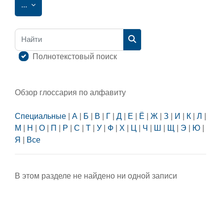
Экспорт записей
...
Найти
Найти
Полнотекстовый поиск
Обзор глоссария по алфавиту
Специальные
|
А
|
Б
|
В
|
Г
|
Д
|
Е
|
Ё
|
Ж
|
З
|
И
|
К
|
Л
|
М
|
Н
|
О
|
П
|
Р
|
С
|
Т
|
У
|
Ф
|
Х
|
Ц
|
Ч
|
Ш
|
Щ
|
Э
|
Ю
|
Я
|
Все
В этом разделе не найдено ни одной записи